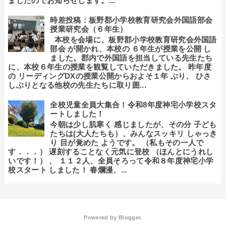
ましたのでお知らせします。...
時差投稿：板野郡小学校教育研究会外国語部会
授業研究会（６年生）
本校を会場に、板野郡小学校教育研究会外国語
部会 が開かれ、本校の ６年生が授業を公開 し
ました。郡内で外国語を担当している先生たち
に、本校６年生の授業を観覧していただきました。 昨年度
の リーディングDXの授業公開からおよそ１年 ぶり、 ひさ
しぶりとなる他校の先生たちに取り囲...
全校児童全員大集合！令和8年度神宅小学校スタ
ートしました！
今朝は少し肌寒く 感じましたが、その分 子ども
たちは(大人たちも）、みんなスッキリ しゃっき
り 目が覚めた ようです。 （私もその一人で
す．．．） 遅刻することなく元気に登校 （ほんとにうれし
いです！） 、 １１２人、全員そろって令和８年度神宅小学
校スタート しました！ 春爛漫、...
Powered by
Blogger
.