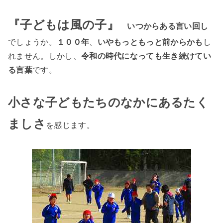
『子どもは風の子』
いつからある言い回し
でしょうか。
１００年
、
いやもっともっと前からかも
し
れません。しかし、
令和の時代になっても生き続けてい
る言葉
です。
小さな子どもたちのなかにあるたく
ましさ
を感じます
。