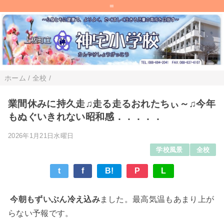
=
ホーム
/
全校
/
業間休みに持久走♫走る走るおれたちぃ～♫今年
もぬぐいきれない昭和感．．．．．
2026年1月21日水曜日
学校風景
全校
t
f
B!
P
L
今朝もずいぶん冷え込み
ました。最高気温もあまり上が
らない予報です。