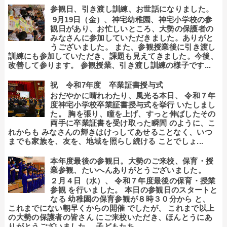
参観日、引き渡し訓練、お世話になりました。
9月19日（金）、神宅幼稚園、神宅小学校の参
観日があり、お忙しいところ、大勢の保護者の
みなさんに参加していただきました。ありがと
うございました。 また、参観授業後に引き渡し
訓練にも参加していただき、課題も見えてきました。今後、
改善して参ります。 参観授業、引き渡し訓練の様子です...
祝 令和7年度 卒業証書授与式
おだやかに晴れわたり、風光る本日、 令和７年
度神宅小学校卒業証書授与式を挙行 いたしまし
た。 胸を張り、瞳を上げ、すっと伸ばしたその
両手に卒業証書を受け取った瞬間 のように、こ
れからも みなさんの輝きはけっしてあせることなく、いつ
までも家族を、友を、地域を照らし続ける ことでしょ...
本年度最後の参観日。大勢のご来校、保育・授
業参観、たいへんありがとうございました。
２月４日（水）、 令和７年度最後の保育・授業
参観 を行いました。 本日の参観日のスタートと
なる 幼稚園の保育参観が８時３０分から と、
これまでにない朝早くからの開催 でしたが、 これまで以上
の大勢の保護者の皆さん にご来校いただき、ほんとうにあ
りがとうございました。 子どもたち...