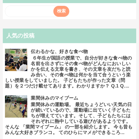
人気の投稿
伝わるかな、好きな食べ物
６年生が国語の授業で、自分が好きな食べ物の
名前を出さずにその食べ物がどんなにおいしい
かを伝える文章を書き、その文章を友だちと読
み合い、その食べ物は何かを当て合うという楽
しい授業をしていました。 子どもたちが作った文章（問
題）を２つだけ載せてあります。わかりますか？ Q.1 Q....
業間休みのマイブーム
業間休みの運動場。 最近ちょうどいい天気の日
が続いているので、運動場に出ていく子どもた
ちが増えてています。そして、子どもたちには
それぞれに熱中している遊びがあるようです。
そんな 「業間マイブーム」 の一部を紹介します。 今も昔も
みんな大好きブランコ。 てのひらにマメができるころ...