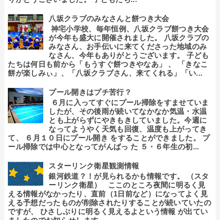
八坂クラブのみなさんと餅つき大会
神宅小学校、毎年恒例、八坂クラブ餅つき大会
が今年も盛大に開催されました。 八坂クラブの
みなさん、お手伝いに来てくださった地域のみ
なさん、今年もありがとうございます。 子ども
たちは何日も前から「もうすぐ餅つきやなあ」 、 「きなこ
餅が楽しみぃ」、「八坂クラブさん、来てくれる」「い...
プール開きはプチ苦行？
６月に入ってすぐにプール掃除をすませていま
したが、その後雨が続いてなかなか気温・水温
とも上がらずにやきもきしていました。今週に
なってようやく天気も回復、温度も上がってき
て、 ６月１０日にプール開き をすることができました。 プ
ール掃除では中心となってがんばっ た ５・６年生の初...
スターリンク衛星観測情報
銀河鉄道？！が見られるかも情報です。 （スタ
ーリンク衛星） ここのところ夜間に明るく見
える情報がなかったり、直前（1日前など）になってよく見
える予想だったものが削除されたりすることが続いていたの
ですが、 ひさしぶりに明るく見えるよという情報 が出てい