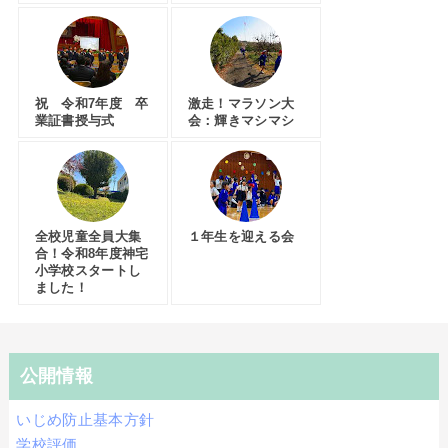
祝 令和7年度 卒
激走！マラソン大
業証書授与式
会：輝きマシマシ
全校児童全員大集
１年生を迎える会
合！令和8年度神宅
小学校スタートし
ました！
公開情報
いじめ防止基本方針
学校評価