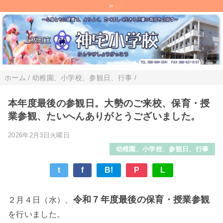
=
ホーム
/
幼稚園、小学校、参観日、行事
/
本年度最後の参観日。大勢のご来校、保育・授
業参観、たいへんありがとうございました。
2026年2月3日火曜日
幼稚園、小学校、参観日、行事
t
f
B!
P
L
令和７年度最後の保育・授業参観
２月４日（水）、
を行いました。