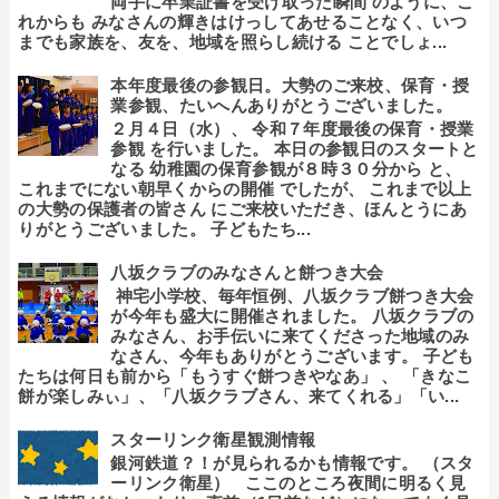
両手に卒業証書を受け取った瞬間 のように、こ
れからも みなさんの輝きはけっしてあせることなく、いつ
までも家族を、友を、地域を照らし続ける ことでしょ...
本年度最後の参観日。大勢のご来校、保育・授
業参観、たいへんありがとうございました。
２月４日（水）、 令和７年度最後の保育・授業
参観 を行いました。 本日の参観日のスタートと
なる 幼稚園の保育参観が８時３０分から と、
これまでにない朝早くからの開催 でしたが、 これまで以上
の大勢の保護者の皆さん にご来校いただき、ほんとうにあ
りがとうございました。 子どもたち...
八坂クラブのみなさんと餅つき大会
神宅小学校、毎年恒例、八坂クラブ餅つき大会
が今年も盛大に開催されました。 八坂クラブの
みなさん、お手伝いに来てくださった地域のみ
なさん、今年もありがとうございます。 子ども
たちは何日も前から「もうすぐ餅つきやなあ」 、 「きなこ
餅が楽しみぃ」、「八坂クラブさん、来てくれる」「い...
スターリンク衛星観測情報
銀河鉄道？！が見られるかも情報です。 （スタ
ーリンク衛星） ここのところ夜間に明るく見