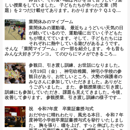
しい授業をしていました。 子どもたちが作った文章（問
題）を２つだけ載せてあります。わかりますか？ Q.1 Q....
業間休みのマイブーム
業間休みの運動場。 最近ちょうどいい天気の日
が続いているので、運動場に出ていく子どもた
ちが増えてています。そして、子どもたちには
それぞれに熱中している遊びがあるようです。
そんな 「業間マイブーム」 の一部を紹介します。 今も昔も
みんな大好きブランコ。 てのひらにマメができるころ...
参観日、引き渡し訓練、お世話になりました。
9月19日（金）、神宅幼稚園、神宅小学校の参
観日があり、お忙しいところ、大勢の保護者の
みなさんに参加していただきました。ありがと
うございました。 また、参観授業後に引き渡し
訓練にも参加していただき、課題も見えてきました。今後、
改善して参ります。 参観授業、引き渡し訓練の様子です...
祝 令和7年度 卒業証書授与式
おだやかに晴れわたり、風光る本日、 令和７年
度神宅小学校卒業証書授与式を挙行 いたしまし
た。 胸を張り、瞳を上げ、すっと伸ばしたその