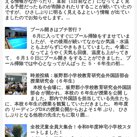
える情報がなかったり、直前（1日前など）になってよく見
える予想だったものが削除されたりすることが続いていたの
ですが、 ひさしぶりに明るく見えるよという情報 が出てい
ましたのでお知らせします。...
プール開きはプチ苦行？
６月に入ってすぐにプール掃除をすませていま
したが、その後雨が続いてなかなか気温・水温
とも上がらずにやきもきしていました。今週に
なってようやく天気も回復、温度も上がってき
て、 ６月１０日にプール開き をすることができました。 プ
ール掃除では中心となってがんばっ た ５・６年生の初...
時差投稿：板野郡小学校教育研究会外国語部会
授業研究会（６年生）
本校を会場に、板野郡小学校教育研究会外国語
部会 が開かれ、本校の ６年生が授業を公開 し
ました。郡内で外国語を担当している先生たち
に、本校６年生の授業を観覧していただきました。 昨年度
の リーディングDXの授業公開からおよそ１年 ぶり、 ひさ
しぶりとなる他校の先生たちに取り囲...
全校児童全員大集合！令和8年度神宅小学校スタ
ートしました！