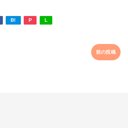
B!
P
L
前の投稿