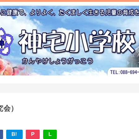
究会）
B!
P
L