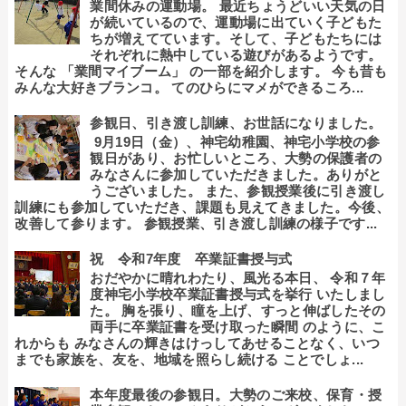
業間休みの運動場。 最近ちょうどいい天気の日
が続いているので、運動場に出ていく子どもた
ちが増えてています。そして、子どもたちには
それぞれに熱中している遊びがあるようです。
そんな 「業間マイブーム」 の一部を紹介します。 今も昔も
みんな大好きブランコ。 てのひらにマメができるころ...
参観日、引き渡し訓練、お世話になりました。
9月19日（金）、神宅幼稚園、神宅小学校の参
観日があり、お忙しいところ、大勢の保護者の
みなさんに参加していただきました。ありがと
うございました。 また、参観授業後に引き渡し
訓練にも参加していただき、課題も見えてきました。今後、
改善して参ります。 参観授業、引き渡し訓練の様子です...
祝 令和7年度 卒業証書授与式
おだやかに晴れわたり、風光る本日、 令和７年
度神宅小学校卒業証書授与式を挙行 いたしまし
た。 胸を張り、瞳を上げ、すっと伸ばしたその
両手に卒業証書を受け取った瞬間 のように、こ
れからも みなさんの輝きはけっしてあせることなく、いつ
までも家族を、友を、地域を照らし続ける ことでしょ...
本年度最後の参観日。大勢のご来校、保育・授