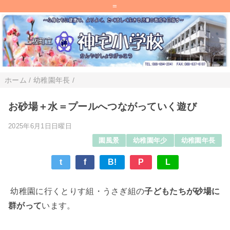
=
ホーム
/
幼稚園年長
/
お砂場＋水＝プールへつながっていく遊び
2025年6月1日日曜日
園風景
幼稚園年少
幼稚園年長
t
f
B!
P
L
幼稚園に行くとりす組・うさぎ組の
子どもたちが砂場に
群がって
います。