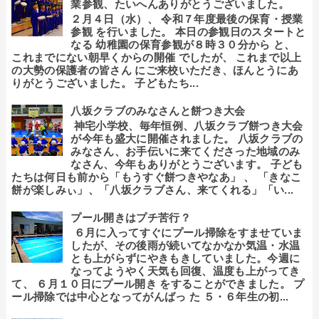
業参観、たいへんありがとうございました。
２月４日（水）、 令和７年度最後の保育・授業
参観 を行いました。 本日の参観日のスタートと
なる 幼稚園の保育参観が８時３０分から と、
これまでにない朝早くからの開催 でしたが、 これまで以上
の大勢の保護者の皆さん にご来校いただき、ほんとうにあ
りがとうございました。 子どもたち...
八坂クラブのみなさんと餅つき大会
神宅小学校、毎年恒例、八坂クラブ餅つき大会
が今年も盛大に開催されました。 八坂クラブの
みなさん、お手伝いに来てくださった地域のみ
なさん、今年もありがとうございます。 子ども
たちは何日も前から「もうすぐ餅つきやなあ」 、 「きなこ
餅が楽しみぃ」、「八坂クラブさん、来てくれる」「い...
プール開きはプチ苦行？
６月に入ってすぐにプール掃除をすませていま
したが、その後雨が続いてなかなか気温・水温
とも上がらずにやきもきしていました。今週に
なってようやく天気も回復、温度も上がってき
て、 ６月１０日にプール開き をすることができました。 プ
ール掃除では中心となってがんばっ た ５・６年生の初...