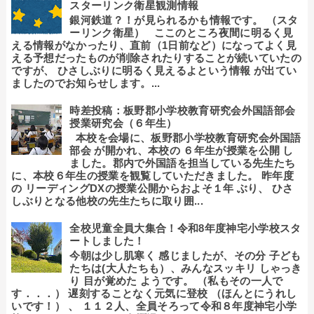
スターリンク衛星観測情報
銀河鉄道？！が見られるかも情報です。 （スタ
ーリンク衛星） ここのところ夜間に明るく見
える情報がなかったり、直前（1日前など）になってよく見
える予想だったものが削除されたりすることが続いていたの
ですが、 ひさしぶりに明るく見えるよという情報 が出てい
ましたのでお知らせします。...
時差投稿：板野郡小学校教育研究会外国語部会
授業研究会（６年生）
本校を会場に、板野郡小学校教育研究会外国語
部会 が開かれ、本校の ６年生が授業を公開 し
ました。郡内で外国語を担当している先生たち
に、本校６年生の授業を観覧していただきました。 昨年度
の リーディングDXの授業公開からおよそ１年 ぶり、 ひさ
しぶりとなる他校の先生たちに取り囲...
全校児童全員大集合！令和8年度神宅小学校スタ
ートしました！
今朝は少し肌寒く 感じましたが、その分 子ども
たちは(大人たちも）、みんなスッキリ しゃっき
り 目が覚めた ようです。 （私もその一人で
す．．．） 遅刻することなく元気に登校 （ほんとにうれし
いです！） 、 １１２人、全員そろって令和８年度神宅小学