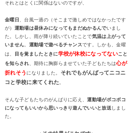
それとはとくに関係はないのですが、
金曜日
、台風一過の（そこまで激しめではなかったです
が）
運動場は昼休みになってもまだぬかるんで
いまし
た。しかし、雨が降り続いていたことで
気温は上がって
いません
。
運動場で遊べるチャンス
です。しかも、金曜
学校が休校になってない
は、
目を覚ましたときに
こと
心が
を知らされ
、期待に胸膨らませていた子どもたちは
折れそう
それでもがんばってニコニ
になりました。
コと学校に来てくれた
。
そんな子どもたちのがんばりに応え、
運動場がボコボコ
になってもいいから思いっきり遊んでいいと放送
しまし
た。