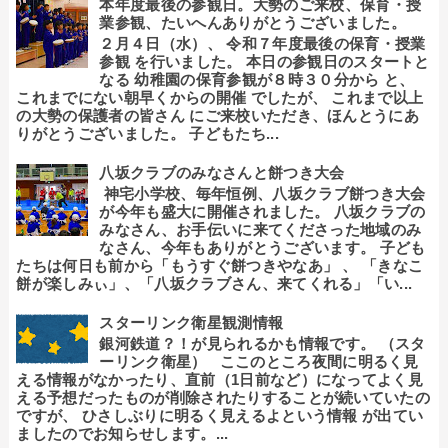
本年度最後の参観日。大勢のご来校、保育・授
業参観、たいへんありがとうございました。
２月４日（水）、 令和７年度最後の保育・授業
参観 を行いました。 本日の参観日のスタートと
なる 幼稚園の保育参観が８時３０分から と、
これまでにない朝早くからの開催 でしたが、 これまで以上
の大勢の保護者の皆さん にご来校いただき、ほんとうにあ
りがとうございました。 子どもたち...
八坂クラブのみなさんと餅つき大会
神宅小学校、毎年恒例、八坂クラブ餅つき大会
が今年も盛大に開催されました。 八坂クラブの
みなさん、お手伝いに来てくださった地域のみ
なさん、今年もありがとうございます。 子ども
たちは何日も前から「もうすぐ餅つきやなあ」 、 「きなこ
餅が楽しみぃ」、「八坂クラブさん、来てくれる」「い...
スターリンク衛星観測情報
銀河鉄道？！が見られるかも情報です。 （スタ
ーリンク衛星） ここのところ夜間に明るく見
える情報がなかったり、直前（1日前など）になってよく見
える予想だったものが削除されたりすることが続いていたの
ですが、 ひさしぶりに明るく見えるよという情報 が出てい
ましたのでお知らせします。...