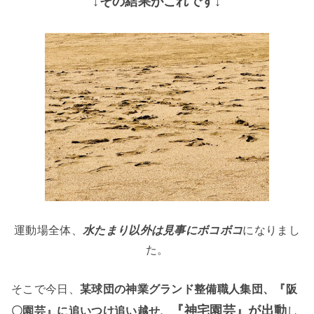
↓その結果がこれです↓
運動場全体、
水たまり以外は見事にボコボコ
になりまし
た。
そこで今日、
某球団の神業グランド整備職人集団、『阪
『神宅園芸』が出動
〇園芸』に追いつけ追い越せ、
し