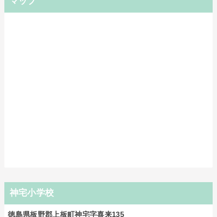
マップ
神宅小学校
徳島県板野郡上板町神宅字喜来135