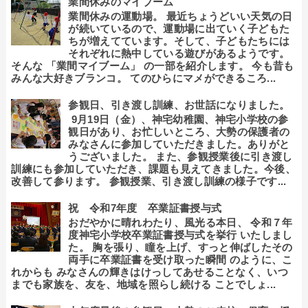
業間休みのマイブーム
業間休みの運動場。 最近ちょうどいい天気の日
が続いているので、運動場に出ていく子どもた
ちが増えてています。そして、子どもたちには
それぞれに熱中している遊びがあるようです。
そんな 「業間マイブーム」 の一部を紹介します。 今も昔も
みんな大好きブランコ。 てのひらにマメができるころ...
参観日、引き渡し訓練、お世話になりました。
9月19日（金）、神宅幼稚園、神宅小学校の参
観日があり、お忙しいところ、大勢の保護者の
みなさんに参加していただきました。ありがと
うございました。 また、参観授業後に引き渡し
訓練にも参加していただき、課題も見えてきました。今後、
改善して参ります。 参観授業、引き渡し訓練の様子です...
祝 令和7年度 卒業証書授与式
おだやかに晴れわたり、風光る本日、 令和７年
度神宅小学校卒業証書授与式を挙行 いたしまし
た。 胸を張り、瞳を上げ、すっと伸ばしたその
両手に卒業証書を受け取った瞬間 のように、こ
れからも みなさんの輝きはけっしてあせることなく、いつ
までも家族を、友を、地域を照らし続ける ことでしょ...