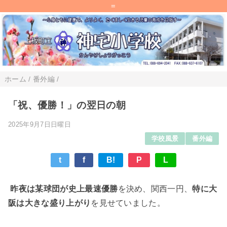
=
ホーム
/
番外編
/
「祝、優勝！」の翌日の朝
2025年9月7日日曜日
学校風景
番外編
t
f
B!
P
L
昨夜は某球団が史上最速優勝
を決め、関西一円、
特に大
阪は大きな盛り上がり
を見せていました。