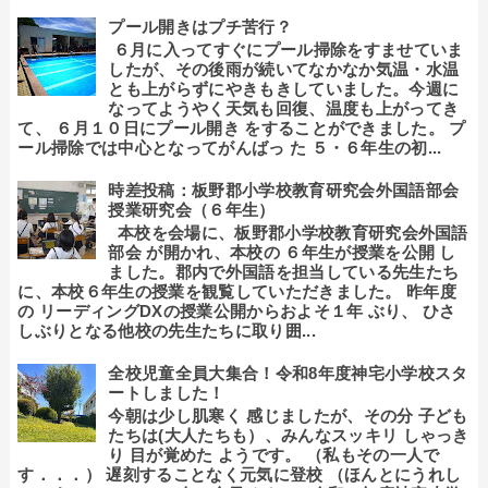
プール開きはプチ苦行？
６月に入ってすぐにプール掃除をすませていま
したが、その後雨が続いてなかなか気温・水温
とも上がらずにやきもきしていました。今週に
なってようやく天気も回復、温度も上がってき
て、 ６月１０日にプール開き をすることができました。 プ
ール掃除では中心となってがんばっ た ５・６年生の初...
時差投稿：板野郡小学校教育研究会外国語部会
授業研究会（６年生）
本校を会場に、板野郡小学校教育研究会外国語
部会 が開かれ、本校の ６年生が授業を公開 し
ました。郡内で外国語を担当している先生たち
に、本校６年生の授業を観覧していただきました。 昨年度
の リーディングDXの授業公開からおよそ１年 ぶり、 ひさ
しぶりとなる他校の先生たちに取り囲...
全校児童全員大集合！令和8年度神宅小学校スタ
ートしました！
今朝は少し肌寒く 感じましたが、その分 子ども
たちは(大人たちも）、みんなスッキリ しゃっき
り 目が覚めた ようです。 （私もその一人で
す．．．） 遅刻することなく元気に登校 （ほんとにうれし